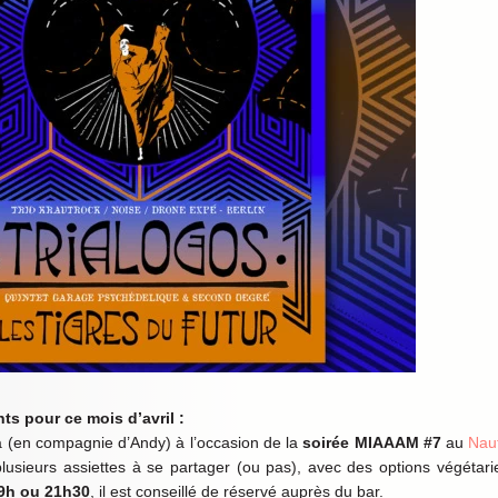
ts pour ce mois d’avril :
a (en compagnie d’Andy) à l’occasion de la
soirée MIAAAM #7
au
Naut
lusieurs assiettes à se partager (ou pas), avec des options végétari
19h ou 21h30
, il est conseillé de réservé auprès du bar.