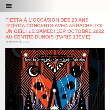
FIESTA À L’OCCASION DES 20 ANS
D’ORGA CONCERTS AVEC ARRACHE-TOI
UN OEIL! LE SAMEDI 1ER OCTOBRE 2022
AU CENTRE DUNOIS (PARIS 13ÈME)
September 20, 2022