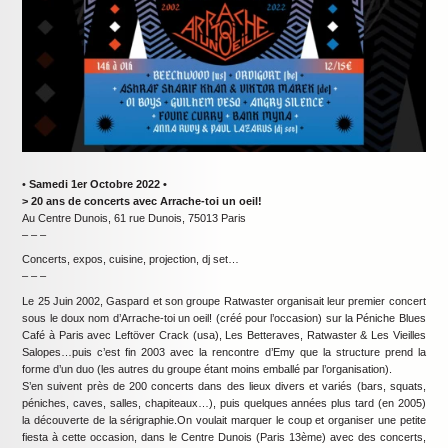
•
Samedi 1er Octobre 2022 •
> 20 ans de concerts avec Arrache-toi un oeil!
Au Centre Dunois, 61 rue Dunois, 75013 Paris
– – –
Concerts, expos, cuisine, projection, dj set…
– – –
Le 25 Juin 2002, Gaspard et son groupe Ratwaster organisait leur premier concert
sous le doux nom d’Arrache-toi un oeil! (créé pour l’occasion) sur la Péniche Blues
Café à Paris avec Leftöver Crack (usa), Les Betteraves, Ratwaster & Les Vieilles
Salopes…puis c’est fin 2003 avec la rencontre d’Emy que la structure prend la
forme d’un duo (les autres du groupe étant moins emballé par l’organisation).
S’en suivent près de 200 concerts dans des lieux divers et variés (bars, squats,
péniches, caves, salles, chapiteaux…), puis quelques années plus tard (en 2005)
la découverte de la sérigraphie.On voulait marquer le coup et organiser une petite
fiesta à cette occasion, dans le Centre Dunois (Paris 13ème) avec des concerts,