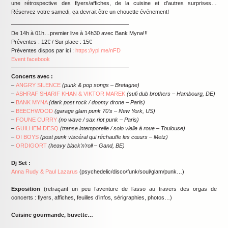
une rétrospective des flyers/affiches, de la cuisine et d’autres surprises…
Réservez votre samedi, ça devrait être un chouette événement!
—————————————————————
De 14h à 01h…premier live à 14h30 avec Bank Myna!!!
Préventes : 12€ / Sur place : 15€
Préventes dispos par ici :
https://ypl.me/nFD
Event facebook
—————————————————————
Concerts avec :
–
ANGRY SILENCE
(punk & pop songs – Bretagne)
–
ASHRAF SHARIF KHAN & VIKTOR MAREK
(sufi dub brothers – Hambourg, DE)
–
BANK MYNA
(dark post rock / doomy drone – Paris)
–
BEECHWOOD
(garage glam punk 70’s – New York, US)
–
FOUNE CURRY
(no wave / sax riot punk – Paris)
–
GUILHEM DESQ
(transe intemporelle / solo vielle à roue – Toulouse)
–
OI BOYS
(post punk viscéral qui réchauffe les cœurs – Metz)
–
ORDIGORT
(heavy black’n’roll – Gand, BE)
Dj Set :
Anna Rudy & Paul Lazarus
(psychedelic/disco/funk/soul/glam/punk…)
Exposition
(retraçant un peu l’aventure de l’asso au travers des orgas de
concerts : flyers, affiches, feuilles d’infos, sérigraphies, photos…)
Cuisine gourmande, buvette…